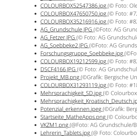
COLOURBOX52547386.jpg
(© Foto: Ol
COLOURBOX47650750.jpg
(© Foto: #
COLOURBOX35216916.jpg
(© Foto: #
AG_Grundschule.JPG
(©Foto: AG Grund
AG_Fetzer.JPG
(© Foto: AG Grundschule
AG_Soebbeke2.JPG
(©Foto: AG Grundsc
Forschungsgruppe_Soebbeke.jpg
(©Fo
COLOURBOX19212599.jpg
(© Foto: #
DSCF4166.JPG
(© Foto: AG Grundschul
Projekt_MB.png
(©Grafik: Bergische Un
COLOURBOX31293119.jpg
(© Foto: #
Mehrsprachigkeit_SD.jpg
(© Colourbox/
Mehrsprachigkeit_Kroatisch_Deutsch.j
Potenzial_erkennen.jpeg
(©Grafik: Ber
Startseite_MatheApps.png
(© Colourb
VKZM1.png
(@Foto: AG Grundschule/Be
Lehrerin_Tablets.jpg
(@ Foto: Colourb