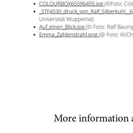
COLOURBOX65596455.jpg
(©Foto: Co
_STF4530_druck_von_Ralf_Silberkuhl__6
Universität Wuppertal)
Auf_einen_Blick.jpg
(© Foto: Ralf Baum
Emma_Zahlenstrahl.png
(@ Foto: KI/C
More information 