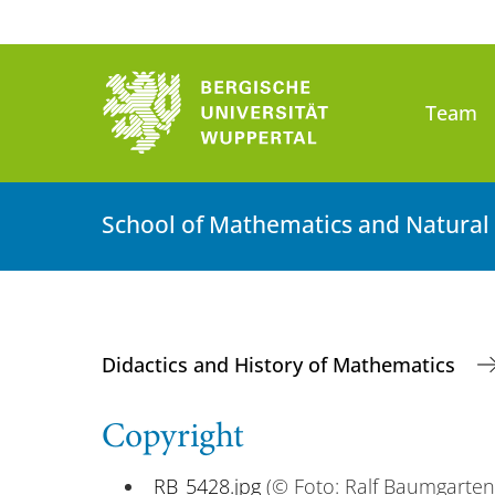
Team
School of Mathematics and Natural
Didactics and History of Mathematics
Copyright
_RB_5428.jpg
(© Foto: Ralf Baumgarten