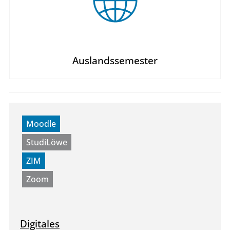
Auslandssemester
Moodle
StudiLöwe
ZIM
Zoom
Digitales