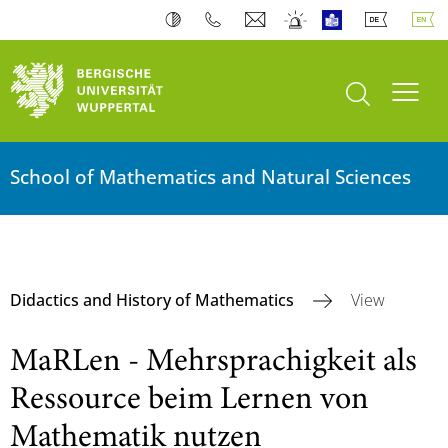
open search
Toogl
School of Mathematics and Natural Sciences
Didactics and History of Mathematics
View
MaRLen - Mehrsprachigkeit als
Ressource beim Lernen von
Mathematik nutzen