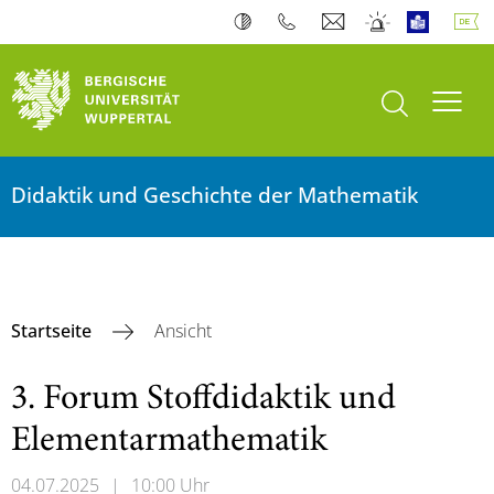
Suche öffnen
Navi
Didaktik und Geschichte der Mathematik
Startseite
Ansicht
3. Forum Stoffdidaktik und
Elementarmathematik
04.07.2025
|
10:00 Uhr