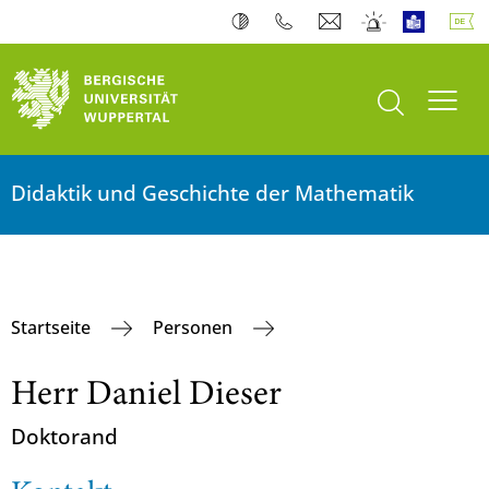
Suche öffnen
Navi
Didaktik und Geschichte der Mathematik
Startseite
Personen
Herr Daniel Dieser
Doktorand