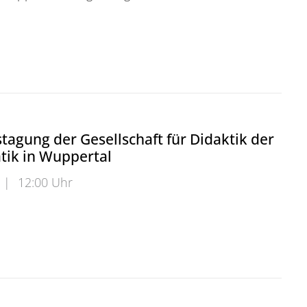
GDM-Tagung in Wuppertal
stagung der Gesellschaft für Didaktik der
ik in Wuppertal
|
12:00 Uhr
agung der Gesellschaft für Didaktik der Mathematik in