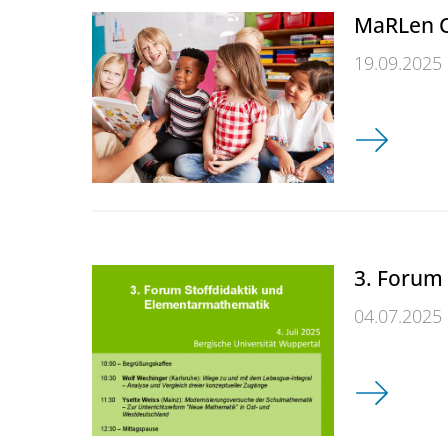
MaRLen C
19.09.2025
MaRLen Con
3. Forum
04.07.2025
3. Forum S