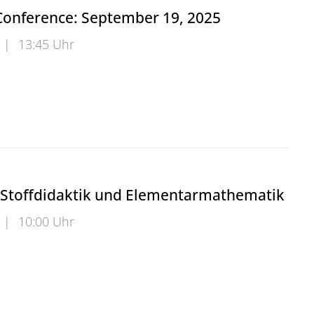
onference: September 19, 2025
|
13:45 Uhr
ference: September 19, 2025
 Stoffdidaktik und Elementarmathematik
|
10:00 Uhr
toffdidaktik und Elementarmathematik