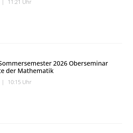
|
11:21 Uhr
025: Auszeichnung für Dozierende mit besonderem E
 Sommersemester 2026 Oberseminar
te der Mathematik
|
10:15 Uhr
mmersemester 2026 Oberseminar Geschichte der Mat