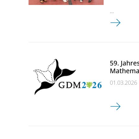
…
Start der 
59. Jahre
Mathemat
01.03.2026
59. Jahrest