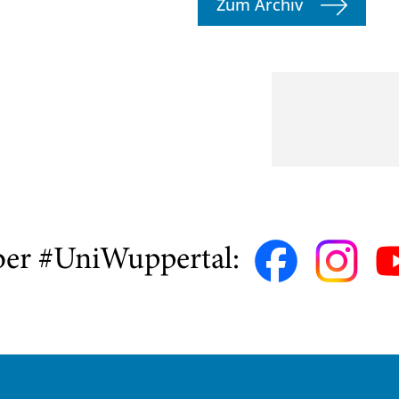
Zum Archiv
ber #UniWuppertal: