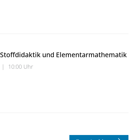
inladung zur Vorstellung der neuen Veröffentlichungen
 Stoffdidaktik und Elementarmathematik
|
10:00 Uhr
toffdidaktik und Elementarmathematik